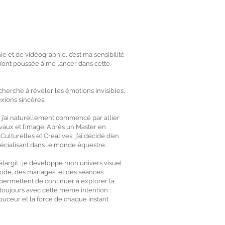
 et de vidéographie, c’est ma sensibilité
m’ont poussée à me lancer dans cette
cherche à révéler les émotions invisibles,
exions sincères.
, j’ai naturellement commencé par allier
aux et l’image. Après un Master en
lturelles et Créatives, j’ai décidé d’en
écialisant dans le monde équestre.
’élargit : je développe mon univers visuel
ode, des mariages, et des séances
permettent de continuer à explorer la
toujours avec cette même intention :
douceur et la force de chaque instant.