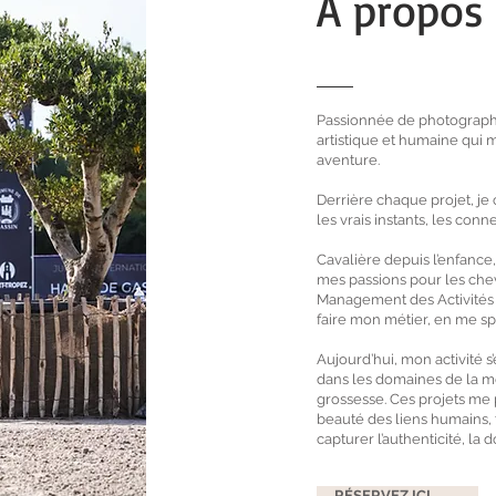
À propos
Passionnée de photographie
artistique et humaine qui 
aventure.
Derrière chaque projet, je 
les vrais instants, les conn
Cavalière depuis l’enfance
mes passions pour les chev
Management des Activités Cu
faire mon métier, en me sp
Aujourd’hui, mon activité s
dans les domaines de la m
grossesse. Ces projets me 
beauté des liens humains, 
capturer l’authenticité, la 
RÉSERVEZ ICI